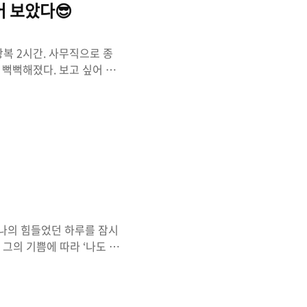
어 보았다😎
왕복 2시간. 사무직으로 종
 뻑뻑해졌다. 보고 싶어 본
(어느 정도 중독인 것도 같
시도했다. 바로 출퇴근 지
 요정으로서, 좋아하는 동
다. 작고 가벼운 책부터 봄
 욕심이 생겨 몇 권을 더
으니까. 고른 책은 총 4권.
 나의 힘들었던 하루를 잠시
 그의 기쁨에 따라 ‘나도 잘
어져 나가는 기분이 든달까.
 큰 울림을 주는 듯 하다.
세 권의 만화를 소개한다.