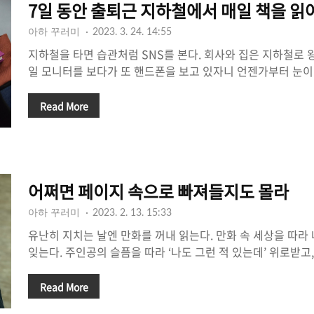
7일 동안 출퇴근 지하철에서 매일 책을 읽
‘LIFE, LIF..
아하 꾸러미
2023. 3. 24. 14:55
지하철을 타면 습관처럼 SNS를 본다. 회사와 집은 지하철로 
일 모니터를 보다가 또 핸드폰을 보고 있자니 언젠가부터 눈이
다기보다, 괴로운 출퇴근을 잊고 싶다 보니 습관이 되어버렸다.
다) 그러다 문득 이 자투리 시간이 아까워, 혼자만의 챌린지를 
Read More
하철에서 책 읽기. 무언가를 시도하면 장비부터 검색하는 소비
네 책방인 땡스북스에 들려 출퇴근 지하철에서 읽을 책을 골랐
의 계절과 어울리는 책까지. 한 권을 사려고 했는데 고르다 보니
사게 되었다. 괜찮아! 좋아하는 책방에서 책을 고르는 행복도 있
어쩌면 페이지 속으로 빠져들지도 몰라
과연 다 읽..
아하 꾸러미
2023. 2. 13. 15:33
유난히 지치는 날엔 만화를 꺼내 읽는다. 만화 속 세상을 따라
잊는다. 주인공의 슬픔을 따라 ‘나도 그런 적 있는데’ 위로받고,
살아보고 싶어’ 생각하면서. 그러다 보면 무거웠던 하루가 털
힘든 하루의 끝엔 화려한 한 문장의 글보다 빈 만화 페이지가 더
Read More
무엇보다 스토리가 탄탄해 시간 가는 줄 모르고 읽을 수 있는 