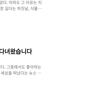
들었다. 아마도 그 이유는 지
가장 길다는 하짓날, 식물세
해』 출간 기념 땡스북스
아는 게 전무했다. 그리고
이라는 것도 이번에 알게 되
 식물에 대해 정말 잘 몰랐
꽃을 피운다는 사실 등 새롭
였다. 쇼윈도에 걸린 식물세
 다녀왔습니다
했다. 그중에서도 좋아하는
 세상을 떠났다는 뉴스 댓
절을 이겨냈어요' '위로해
은 사람이 그의 음악에 기
고집 『나는 앞으로 몇 번의
그를 그리워하는 사람들이 댓
다. 이번 추모 전시는 피크
 류이치 사카모토의 전시