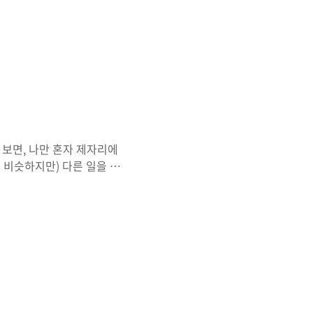
계속해 자극적인 음식을 찾는
결책을 알고 있다. 멈추면
 깊은 기쁨이 있는 이야기에
싶었으나 시간이 없단 핑계로
 읽는 것 말이다. 가을은
. 조용하고 잔잔한, 읽고
 보면, 나만 혼자 제자리에
은 비슷하지만) 다른 일을 하
반복되는 일상이지만 누군가
 번역가의 고민들 처음 이 책
 건 어떤 의미일까. 그다음
 거니까'라는 카피 문구 때
'은 들어본 적이 없었기에,
 '번역'에 대한 사랑..