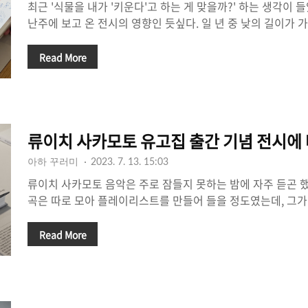
최근 '식물을 내가 '키운다'고 하는 게 맞을까?' 하는 생각이 
난주에 보고 온 전시의 영향인 듯싶다. 일 년 중 낮의 길이가 
밀화가이자 원예학 연구자인 이소영 작가의 『식물에 관한 오
전시에 다녀왔다. 사실 이 책 전까지 나는 식물세밀화에 대해 
Read More
식물세밀화가는 그림만 그리는 게 아니라 매우 과학적인 직업
었다. 감성과 이성의 조화를 만들어내는 거랄까. 무엇보다 내가
구나 싶었다. 예를 들면, 제일 놀란 내용 중 하나인 무화과도 
게 알게 된 게 많았다. 쇼윈도 전시는 쨍한 빛을 받아 더 반짝
류이치 사카모토 유고집 출간 기념 전시에
밀화와 ..
아하 꾸러미
2023. 7. 13. 15:03
류이치 사카모토 음악은 주로 잠들지 못하는 밤에 자주 듣곤 
곡은 따로 모아 플레이리스트를 만들어 들을 정도였는데, 그가
글에서 나와 비슷한 사람들을 만날 수 있었다. '덕분에 힘든 시
주셔서 감사해요' '벌써 그립습니다' 같은 댓글을 읽을 때면 많
Read More
대 살았구나 하는 생각이 들었다. 얼마 전 류이치 사카모토 유
보름달을 볼 수 있을까』 출간 기념 추모 전시에 다녀왔다. 
글 창이 아닌 오프라인에서 마지막 인사를 할 수 있는 공간이었
닉 별관에서 진행되는데, 피크닉은 지난 2018년 개관전으로