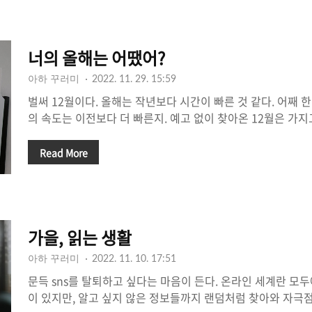
🐑 written by 루비 구백구 상담소 출근하자마자 퇴근하고 
지시 연락이 왔을 때, 그걸 출근 지하철에서 먼저 읽었을 때 유
회사에 간다. 시간이 멈추면 좋겠다 하는 상상, 싫은 사람에게 
너의 올해는 어땠어?
아하 꾸러미
2022. 11. 29. 15:59
벌써 12월이다. 올해는 작년보다 시간이 빠른 것 같다. 어째 한
의 속도는 이전보다 더 빠른지. 예고 없이 찾아온 12월은 가
가져온다. 예를 들어 올해 나는 대체 뭘 하고 살았나 하는. 분
왜 한 건 아무것도 없는 것 같지 하는. 하지만 더 이상 씁쓸한
Read More
다. 작심삼일 반복하면 못할 것이 없으니까! 아하레터를 만들며 
번의 실패가 내 삶의 실패'가 아니라는 것을 배웠기 때문이다. 
있는 일은 한 해를 정리하고 잘 마무리해보는 것. 어쩌면 우리
면서 쉽게 판단할지도 모른다. 바쁘고 힘들다는 핑계로 나는 올
가을, 읽는 생활
아하 꾸러미
2022. 11. 10. 17:51
문득 sns를 탈퇴하고 싶다는 마음이 든다. 온라인 세계란 모
이 있지만, 알고 싶지 않은 정보들까지 랜덤처럼 찾아와 자극점