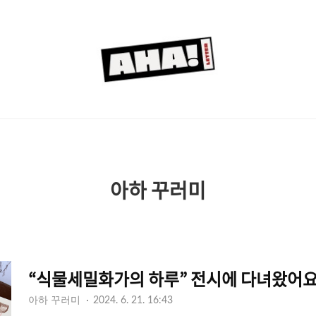
아
하
레
터
아하 꾸러미
“식물세밀화가의 하루” 전시에 다녀왔어요
아하 꾸러미
2024. 6. 21. 16:43