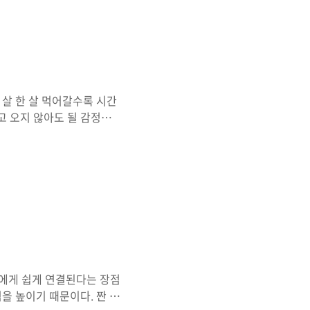
싶다. 월요일 아침부터 업무
독 그렇다. 하지만 우리는
궂은 장난을 거는..
 살 한 살 먹어갈수록 시간
지고 오지 않아도 될 감정까지
명 바쁘게 살았던 것 같은데
 감정엔 매달리지 않기로 했
보낸 한 해는 적어도 '한
그렇다면 지금 내가 할 수
는 스스로를 잘 알지도 못하
해 얼마만큼 상황 말고..
두에게 쉽게 연결된다는 장점
을 높이기 때문이다. 짠 음