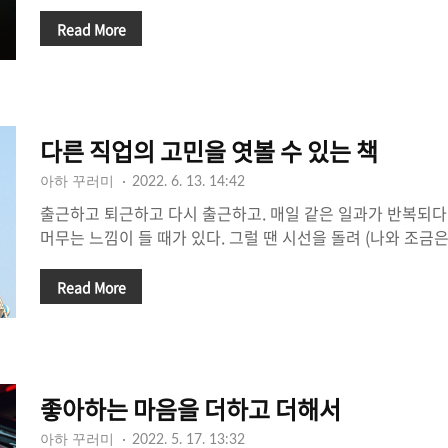
식을 많이 먹어 분명 몸이 불어 있는데도, 물을 마시지 않고 
느낌. 무거워진 몸은 평소보다 쉽게 피로함을 느낀다. 사실 해
Read More
된다. 쉽게 휘발되는 즐거움 근처에서 나와, 속도가 느리지만
나를 노출하는 것이다. 산책하며 변한 계절을 느끼고, 보고 
보지 못한 영화를 보고, 이전에 구입해 두었지만 읽지 못한 책을
유난히 걸음을 멈추기 좋은 계절, 그 핑계를 삼아 멈춰보고 싶다
다른 직업의 고민을 엿볼 수 있는 책
쓰는 ..
아하 꾸러미
2022. 6. 13. 14:42
출근하고 퇴근하고 다시 출근하고. 매일 같은 일과가 반복되다
머무는 느낌이 들 때가 있다. 그럴 땐 시선을 돌려 (나와 조금
는 이의 고민을 살펴보는 것도 좋은 방법이다. 나에겐 매일 
에겐 새로운 자극을 줄 수 있으니까. 🐑 written by 루비 책
Read More
에 끌린 것은 다름 아닌 제목 때문이었다. 아름답게 어긋난다는
은 '번역은 내가 글이 되는 과정인 것 같아. 사랑한다는 건 그런
문이었고. 외국 소설을 읽으면서 페이지 너머의 '번역가의 고민
그들의 세계는 어떻게 이루어져 있는지 궁금했다. 는 두 번역가가
좋아하는 마음을 더하고 더해서
아하 꾸러미
2022. 5. 17. 13:32