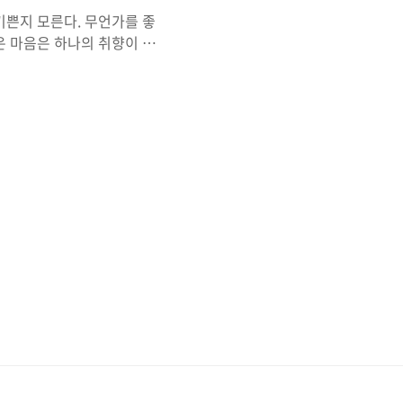
기쁜지 모른다. 무언가를 좋
은 마음은 하나의 취향이 되
 되게도 한다. 그냥 좋아
세 사람과 그들의 물건 이야
 믿는다 아무튼, 문구 나의
여운데 희소성 있고 일상생
느냐 묻지만, 그곳엔 내 마
가로 살다 보니, 규림 작