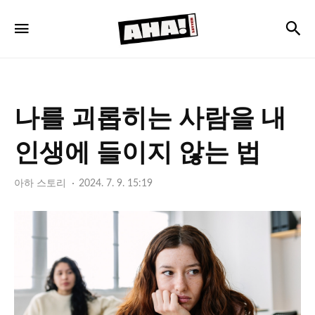
아
검
메뉴
하
레
터
나를 괴롭히는 사람을 내
인생에 들이지 않는 법
아하 스토리
2024. 7. 9. 15:19