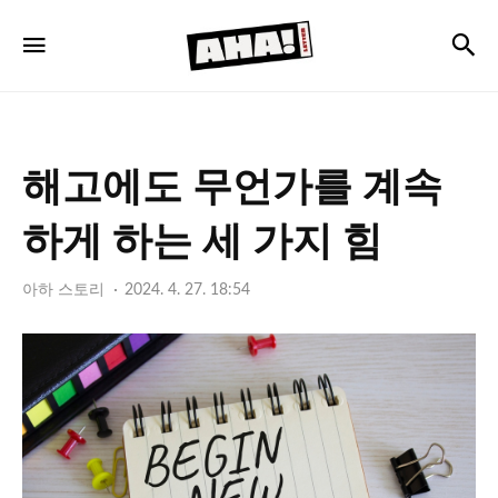
아
검
메뉴
하
레
터
해고에도 무언가를 계속
하게 하는 세 가지 힘
아하 스토리
2024. 4. 27. 18:54