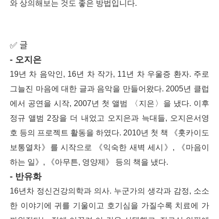
와 상의해보는 것도 좋은 방법입니다.
글
✅
- 오지은
19년 차 음악인, 16년 차 작가, 11년 차 우울증 환자. 주로
그늘진 마음에 대한 글과 음악을 만들어왔다. 2005년 클럽
에서 공연을 시작, 2007년 첫 앨범 〈지은〉을 냈다. 이후
정규
앨범
2
장을 더 내었고 오지은과 늑대들
,
오지은서영
호 등의 프로젝트 활동을 하였다
. 2010
년 첫 책
《
홋카이도
보통열차
》
를 시작으로
《
익숙한 새벽 세시
》
,
《
마음이
하는 일
》
,
《
아무튼
,
영양제
》
등의 책을 냈다
.
- 반유화
16년차 정신건강의학과 의사. 누군가의 생각과 감정, 소소
한 이야기에 귀를 기울이고 호기심을 가질수록 치료에 가