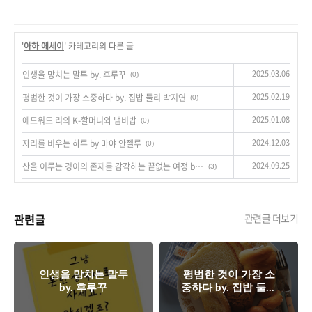
'
아하 에세이
' 카테고리의 다른 글
2025.03.06
인생을 망치는 말투 by. 후루꾸
(0)
2025.02.19
평범한 것이 가장 소중하다 by. 집밥 둘리 박지연
(0)
2025.01.08
에드워드 리의 K-할머니와 냄비밥
(0)
2024.12.03
자리를 비우는 하루 by 마야 안젤루
(0)
2024.09.25
산을 이루는 경이의 존재를 감각하는 끝없는 여정 by 낸 셰퍼드
(3)
관련글
관련글 더보기
인생을 망치는 말투
평범한 것이 가장 소
by. 후루꾸
중하다 by. 집밥 둘리
박지연