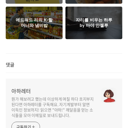
에드워드 리의 K-할
자리를 비우는 하루
머니와 냄비밥
by 마야 안젤루
댓글
아하레터
뭔가 해보려고 했는데 이상하게 며칠 하다 흐지부지
된다면 아하레터를 구독해요. 자기계발부터 알면
이득인 정보까지! 읽으면 "아하!" 깨달음을 얻는 소
식들을 모아 이메일로 보내드립니다.
구독하기