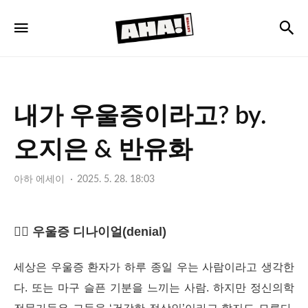
아
검
메뉴
하
레
터
내가 우울증이라고? by.
오지은 & 반유화
아하 에세이
2025. 5. 28. 18:03
🤦‍♀️ 우울증 디나이얼(denial)
세상은 우울증 환자가 하루 종일 우는 사람이라고 생각한
다.
또는 마구 슬픈 기분을 느끼는 사람. 하지만 정신의학