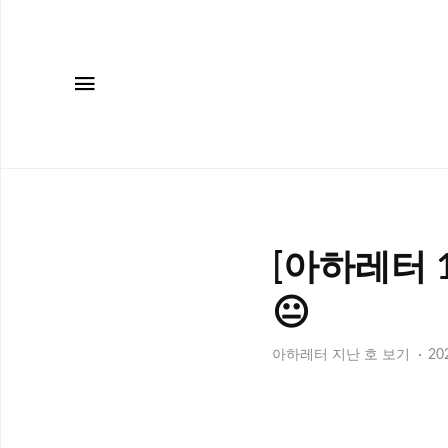
메뉴
[아하레터 
😐
아하레터 지난 호 보기
202