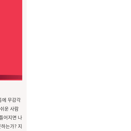
통에 무감각
 쉬운 사람
 틀어지면 나
못하는가? 지