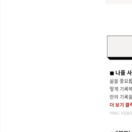
◼
나를 사
삶을 풍요롭
떻게 기록해
만의 기록을
더 보기 클
키워드: #김송