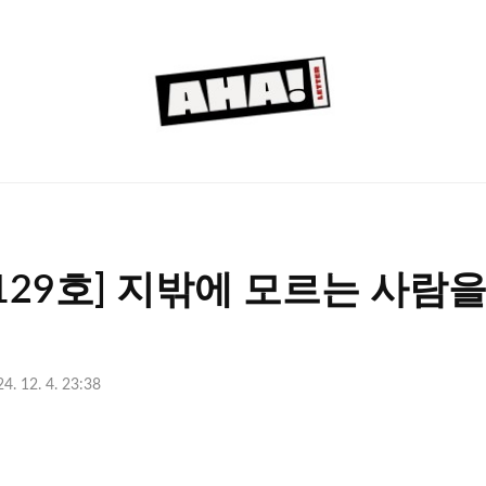
아
하
레
터
129호] 지밖에 모르는 사람
4. 12. 4. 23:38