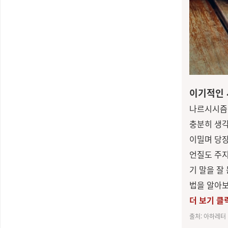
이기적인 
나르시시즘이
충분히 생각
이밀며 당장
언질도 주지
기 말을 잘
법을 알아보
더 보기 클
출처: 아하레터