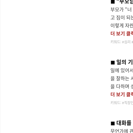
◼
“부모님
부모가 “너
고 짐이 되
이렇게 자란
더 보기 클
키워드:
#심리
◼ 일의 
일에 있어서
을 잘하는 
을 다하며 
더 보기 클
키워드:
#직장
◼
대화를
무언가에 관