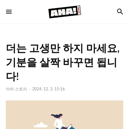
아
검
메뉴
하
레
터
더는 고생만 하지 마세요,
기분을 살짝 바꾸면 됩니
다!
아하 스토리
2024. 12. 3. 15:16