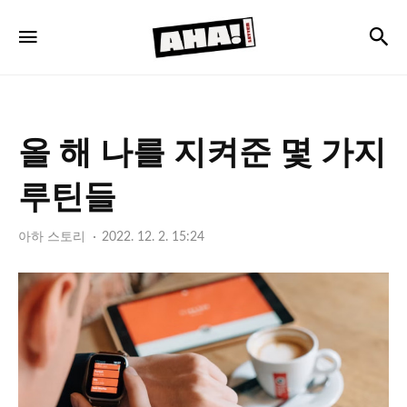
아
검
메뉴
하
레
터
올 해 나를 지켜준 몇 가지
루틴들
아하 스토리
2022. 12. 2. 15:24