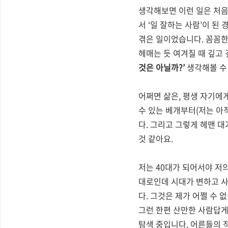
생각해보면 이런 일은 처
서
‘
일 잘하는 사람
’
이 된 
겪은 일이었습니다
.
꼼꼼한
헤매는 듯 여겨질 때 깊고
것은 아닐까
?’
생각해볼 수
어쩌면 삶은
,
평생 자기에게
수 있는 베개부터
(
저는 아
다
.
그리고 그렇게 헤맨 대
것 같아요
.
저는
40
대가 되어서야 저의
대로인데 시대가 변하고 사
다
.
그것은 제가 어쩔 수 
그런 한편 산만한 사람답
탐색 중입니다
.
어른들의 