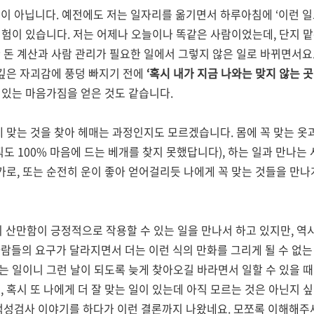
음이 아닙니다
.
예전에도 저는 일자리를 옮기면서 하루아침에
‘
이런 일
경험이 있습니다
.
저는 어제나 오늘이나 똑같은 사람이었는데
,
단지 
 돈 계산과 사람 관리가 필요한 일에서 그렇지 않은 일로 바뀌면서요
 깊은 자괴감에 풍덩 빠지기 전에
‘
혹시 내가 지금 나와는 맞지 않는 
 있는 마음가짐을 얻은 것도 같습니다
.
 맞는 것을 찾아 헤매는 과정인지도 모르겠습니다
.
몸에 꼭 맞는 옷
직도
100%
마음에 드는 베개를 찾지 못했답니다
),
하는 일과 만나는
가로
,
또는 순전히 운이 좋아 얻어걸리듯 나에게 꼭 맞는 것들을 만나
 산만함이 긍정적으로 작용할 수 있는 일을 만나서 하고 있지만
,
역
람들의 요구가 달라지면서 더는 이런 식의 만화를 그리게 될 수 없는
없는 일이니 그런 날이 되도록 늦게 찾아오길 바라면서 일할 수 있을 
게
,
혹시 또 나에게 더 잘 맞는 일이 있는데 아직 모르는 것은 아닌지 
적성검사 이야기를 하다가 이런 결론까지 나왔네요
.
모쪼록 이해해주