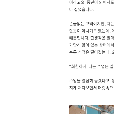
이라고요
.
중년이 되어서도
나 싶었습니다
.
뜬금없는 고백이지만
,
저는
잘못이 아니기도 했는데
,
때문입니다
.
딴생각은 얼마
가만히 앉아 있는 상태에
수록 성적은 떨어졌는데
,
“
희한하지
.
너는 수업은 열
수업을 열심히 듣겠다고
‘
지게 쳐다보면서 머릿속으