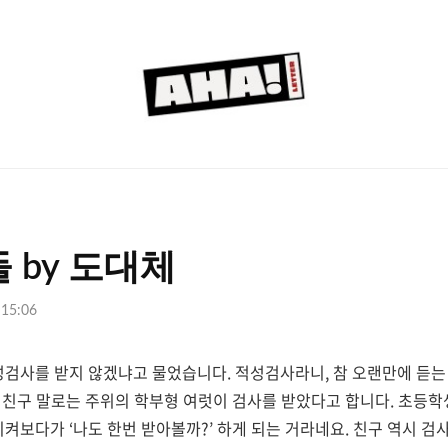
아
하
레
터
 by 도대체
 15:06
적성검사를 받지 않겠냐고 물었습니다
.
적성검사라니
,
참 오랜만에 듣
,
친구 말로는 주위의 학부형 여럿이 검사를 받았다고 합니다
.
초등학
 지켜보다가
‘
나도 한번 받아볼까
?’
하게 되는 거라네요
.
친구 역시 검