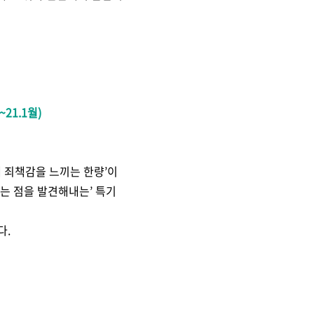
21.1월)
 죄책감을 느끼는 한량’이
기는 점을 발견해내는’ 특기
다.