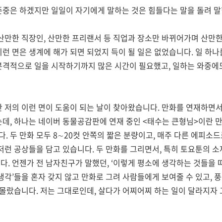
존중은 하겠지만 일일이 자기에게 말하는 것은 힘들다는 말을 돌려 
산만한 직장인
,
산만한 프리랜서 등 직업과 장소만 바뀌어가며 산만
런 면은 생계에 해가 되면 되었지 득이 될 일은 없었습니다
.
일 하나
본격적으로 일을 시작하기까지 많은 시간이 필요했고
,
일하는 와중에
간 저의 이런 면이 도움이 되는 날이 찾아왔습니다
.
만화를 연재하면
는데
,
하나는 네이버 동물공감판에 연재 중인
<
태수는 큰형님
>
이란 
다
.
두 만화 모두
8
∼
20
컷 안쪽의 짧은 분량이고
,
매주 다른 에피소드
저런 공상들을 담고 있습니다
.
두 만화를 그리면서
,
특히 토요툰의 소
니다
.
언젠가 전 남자친구가 말했던
, ‘
이렇게 평소에 생각하는 것들을 따
생각
’
들을 혼자 갖지 않고 만화로 그려 사람들에게 보여줄 수 있고
,
풍
줄 몰랐습니다
.
저는 그대로인데
,
살다가 어찌어찌 하는 일이 달라지자 