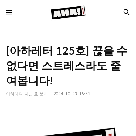
아
검
메뉴
하
레
터
[아하레터 125호] 끊을 수
없다면 스트레스라도 줄
여봅니다!
아하레터 지난 호 보기
2024. 10. 23. 15:51