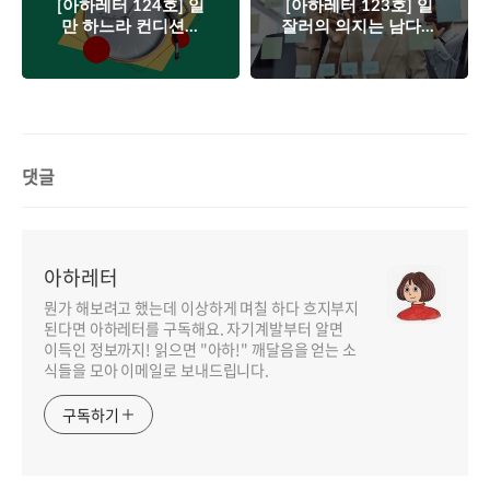
[아하레터 124호] 일
[아하레터 123호] 일
만 하느라 컨디션이
잘러의 의지는 남다르
예전 같지 않다면⏰
다🙂
댓글
아하레터
뭔가 해보려고 했는데 이상하게 며칠 하다 흐지부지
된다면 아하레터를 구독해요. 자기계발부터 알면
이득인 정보까지! 읽으면 "아하!" 깨달음을 얻는 소
식들을 모아 이메일로 보내드립니다.
구독하기