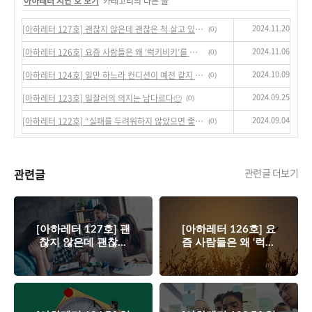
'
아하레터 지난 호 보기
' 카테고리의 다른 글
2024.11.20
[아하레터 127호] 괜찮지 않은데 괜찮은 척 살고 있나요?🤦‍♀️
(0)
2024.11.06
[아하레터 126호] 요즘 사람들은 왜 ‘럭키비키’를 외치고 ‘저속노화’를 추구할까?
(0)
2024.10.09
[아하레터 124호] 일만 하느라 컨디션이 예전 같지 않다면⏰
(0)
2024.09.25
[아하레터 123호] 일잘러의 의지는 남다르다🙂
(0)
2024.09.04
[아하레터 122호] “실패를 두려워하지 않았으면 좋겠다”🎙
(0)
관련글
관련글 더보기
[아하레터 127호] 괜
[아하레터 126호] 요
찮지 않은데 괜찮은
즘 사람들은 왜 ‘럭키
비키’를 외치고 ‘저속
척 살고 있나요?🤦‍♀️
노화’를 추구할까?