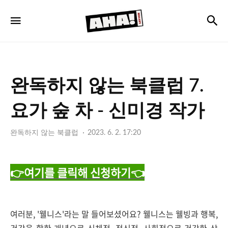
아
검
메뉴
하
레
터
완독하지 않는 북클럽 7.
요가 숲 차 - 신미경 작가
완독하지 않는 북클럽
2023. 6. 2. 17:20
👉여기를 클릭해 신청하기👈
여러분, '웰니스'라는 말 들어보셨어요? 웰니스는 웰빙과 행복,