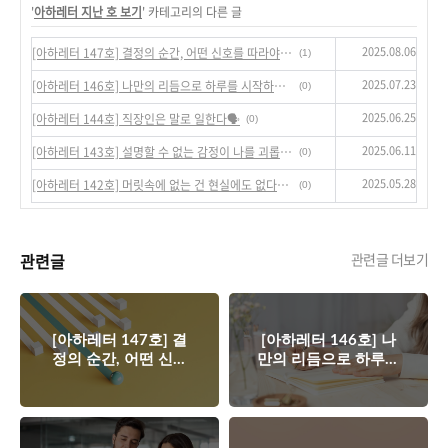
'
아하레터 지난 호 보기
' 카테고리의 다른 글
2025.08.06
[아하레터 147호] 결정의 순간, 어떤 신호를 따라야 할까?😎
(1)
2025.07.23
[아하레터 146호] 나만의 리듬으로 하루를 시작하고 싶어요🙌
(0)
2025.06.25
[아하레터 144호] 직장인은 말로 일한다🗣️
(0)
2025.06.11
[아하레터 143호] 설명할 수 없는 감정이 나를 괴롭힐 때💆‍♀️
(0)
2025.05.28
[아하레터 142호] 머릿속에 없는 건 현실에도 없다고 생각해보세요.
(0)
관련글
관련글 더보기
[아하레터 147호] 결
[아하레터 146호] 나
정의 순간, 어떤 신호
만의 리듬으로 하루를
를 따라야 할까?😎
시작하고 싶어요🙌