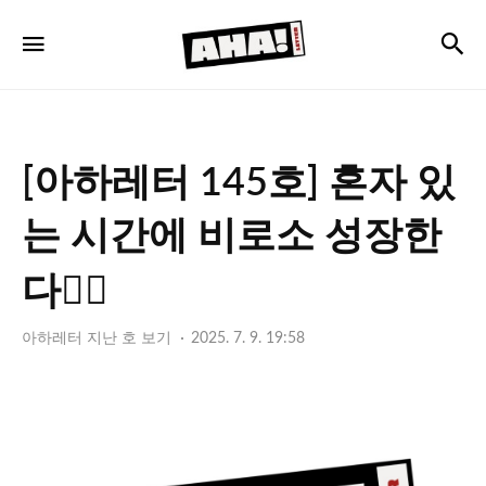
아
검
메뉴
하
레
터
[아하레터 145호] 혼자 있
는 시간에 비로소 성장한
다🙋‍♀️
아하레터 지난 호 보기
2025. 7. 9. 19:58