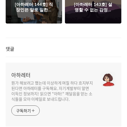
[아하레터 144호] 직
[아하레터 143호] 설
장인은 말로 일한다
명할 수 없는 감정이
🗣️
나를 괴롭힐 때💆‍♀️
댓글
아하레터
뭔가 해보려고 했는데 이상하게 며칠 하다 흐지부지
된다면 아하레터를 구독해요. 자기계발부터 알면
이득인 정보까지! 읽으면 "아하!" 깨달음을 얻는 소
식들을 모아 이메일로 보내드립니다.
구독하기