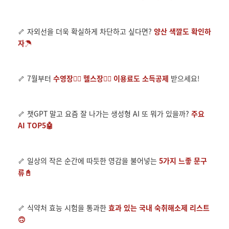
🦴 자외선을 더욱 확실하게 차단하고 싶다면?
양산 색깔도 확인하
자☂
🦴 7월부터
수영장🏊‍♂️ 헬스장🏋️‍♀️ 이용료도 소득공제
받으세요!
🦴 챗GPT 말고 요즘 잘 나가는 생성형 AI 또 뭐가 있을까?
주요
AI TOP5🤖
🦴 일상의 작은 순간에 따듯한 영감을 불어넣는
5가지 느좋 문구
류📓
🦴 식약처 효능 시험을 통과한
효과 있는 국내 숙취해소제 리스트
🙃