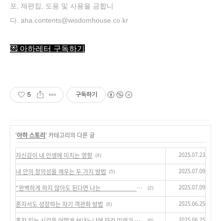
포, 재편집, 도용 및 사용을 금합니
다.
aha.contents@wisdomhouse.co.kr
💌 아하레터 구독하기
5
구독하기
'
아하 스토리
' 카테고리의 다른 글
2025.07.23
자신감이 내 인생에 미치는 영향
(4)
2025.07.09
내 안의 창의성을 깨우는 두 가지 방법
(5)
2025.07.09
“완벽하게 하지 않아도 된다면 나는 ___________를 시도할 것이다.”
(2)
2025.06.25
혼자서도 성장하는 자기 객관화 방법
(6)
2025.06.25
혼자 있는 시간을 어떻게 보내느냐에 따라 미래가 달라진다
(0)