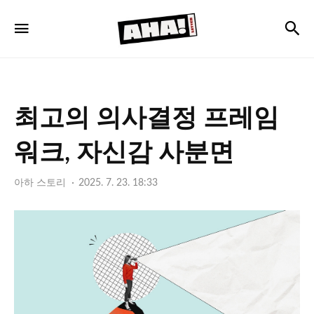
아
검
메뉴
하
레
터
최고의 의사결정 프레임
워크, 자신감 사분면
아하 스토리
2025. 7. 23. 18:33