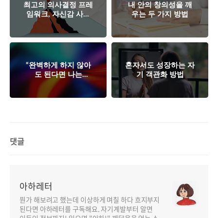
최고의 의사결정 프레
내 안의 창의성을 깨
임워크, 자신감 사분
우는 두 가지 방법
면
“완벽하게 하지 않아
혼자서도 성장하는 자
도 된다면 나는
기 객관화 방법
___________를 시도할
것이다.”
댓글
아하레터
뭔가 해보려고 했는데 이상하게 며칠 하다 흐지부지
된다면 아하레터를 구독해요. 자기계발부터 알면