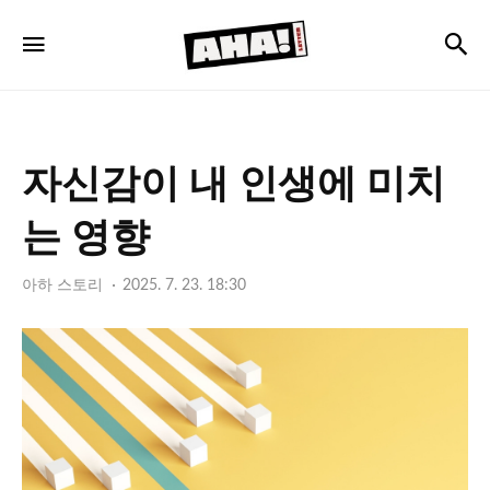
아
검
메뉴
하
레
터
자신감이 내 인생에 미치
는 영향
아하 스토리
2025. 7. 23. 18:30