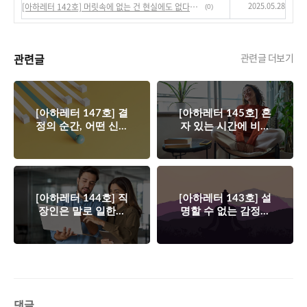
2025.05.28
[아하레터 142호] 머릿속에 없는 건 현실에도 없다고 생각해보세요.
(0)
관련글
관련글 더보기
[아하레터 147호] 결
[아하레터 145호] 혼
정의 순간, 어떤 신호
자 있는 시간에 비로
를 따라야 할까?😎
소 성장한다🙋‍♀️
[아하레터 144호] 직
[아하레터 143호] 설
장인은 말로 일한다
명할 수 없는 감정이
🗣️
나를 괴롭힐 때💆‍♀️
댓글