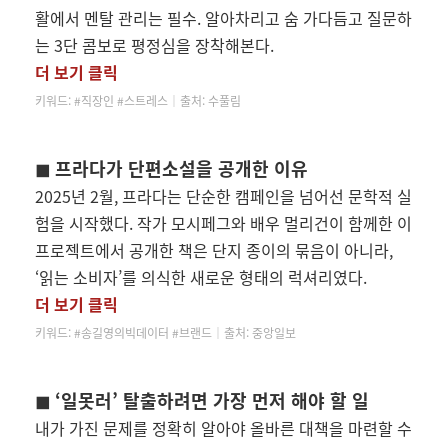
활에서 멘탈 관리는 필수. 알아차리고 숨 가다듬고 질문하
는 3단 콤보로 평정심을 장착해본다.
더 보기 클릭
키워드:
#직장인 #스트레스│
출처: 수풀림
◼ 프라다가 단편소설을 공개한 이유
2025년 2월, 프라다는 단순한 캠페인을 넘어선 문학적 실
험을 시작했다. 작가 모시페그와 배우 멀리건이 함께한 이
프로젝트에서 공개한 책은 단지 종이의 묶음이 아니라,
‘읽는 소비자’를 의식한 새로운 형태의 럭셔리였다.
더 보기 클릭
키워드: #송길영의빅데이터
#브랜드│
출처: 중앙일보
◼
‘
일못러’ 탈출하려면 가장 먼저 해야 할 일
내가 가진 문제를 정확히 알아야 올바른 대책을 마련할 수