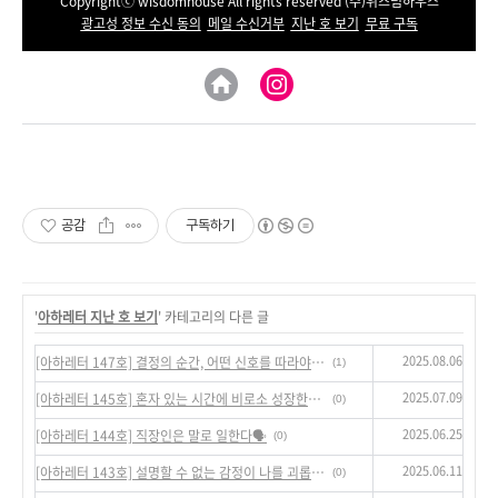
Copyrightⓒ wisdomhouse All rights reserved (주)위즈덤하우스
광고성 정보 수신 동의
메일 수신거부
지난 호 보기
무료 구독
공감
구독하기
'
아하레터 지난 호 보기
' 카테고리의 다른 글
2025.08.06
[아하레터 147호] 결정의 순간, 어떤 신호를 따라야 할까?😎
(1)
2025.07.09
[아하레터 145호] 혼자 있는 시간에 비로소 성장한다🙋‍♀️
(0)
2025.06.25
[아하레터 144호] 직장인은 말로 일한다🗣️
(0)
2025.06.11
[아하레터 143호] 설명할 수 없는 감정이 나를 괴롭힐 때💆‍♀️
(0)