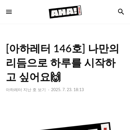
아
검
메뉴
하
레
터
[아하레터 146호] 나만의
리듬으로 하루를 시작하
고 싶어요🙌
아하레터 지난 호 보기
2025. 7. 23. 18:13