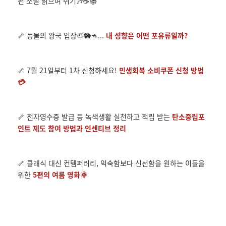
편 소설 읽으며 쉬기
🎶
☕
📚
🦴 동물의 왕국 입장
🦥
🐘
🦘...
내 성향은 어떤 포유류일까?
🦴 7월 21일부터 1차 신청하세요!
민생회복 소비쿠폰 신청 방법
💳
🦴 전자영수증 발급 등 녹색생활 실천하고 적립 받는
탄소중립포
인트 제도 참여 방법과 인센티브 정리
🦴 클래식 대신 컨템퍼러리, 익숙함보다 신선함을 원하는 이들을
위한
5편의 여름 영화🌞