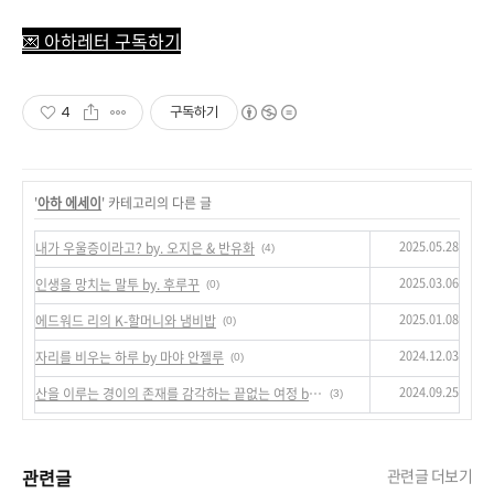
💌 아하레터 구독하기
4
구독하기
'
아하 에세이
' 카테고리의 다른 글
2025.05.28
내가 우울증이라고? by. 오지은 & 반유화
(4)
2025.03.06
인생을 망치는 말투 by. 후루꾸
(0)
2025.01.08
에드워드 리의 K-할머니와 냄비밥
(0)
2024.12.03
자리를 비우는 하루 by 마야 안젤루
(0)
2024.09.25
산을 이루는 경이의 존재를 감각하는 끝없는 여정 by 낸 셰퍼드
(3)
관련글
관련글 더보기