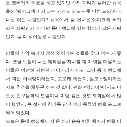
은
햄버거의 이름을 하고 있지만 수제 패티가 들어간 뉴
욕
출신 ‘쉐이크쉑 버거’와는 가격도 맛도 사뭇 다른
느낌이다.
나는 어떤 사람인가? 뉴욕에서 물 건너온 쉐이크쉑
버거
같은 사람인가, 아니면 동네 빵집에 있는 햄버거
같은 사람
인가. 둘 다 섞어놓은 사람인가.
남들의 기억 속에서 점점 잊혀가는 것들을 찾고 먹
는 게 좋
다. 옛날 느낌이 나는 제과점을 지나칠 때 이
맛을 떠올리는
이들은 여전히 세련된 베이커리가 아
닌 그냥 동네 빵집에
서 파는 야채빵이라든지, 고로케
라든지, 맘모스빵이라든
지로 추억을 채우곤 하는 것
같다. 만화 <영심이>에서도 나
오듯 친구들과의 모임
이나 미팅 같은 것도 제과점에서 많
이 했었지. 큰 접시
에 한가득 담긴 여러 종류의 빵을 포크로
찍어 먹었다.
오늘은 동네 빵집에서 사 온 깨가 송송 박힌 햄버거 번을 버