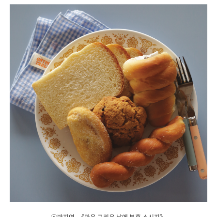
ⓒ박지연, 《마음 그리운 날엔 분홍 소시지》