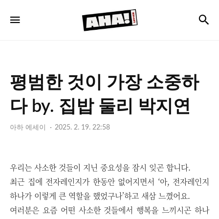
아
검
메뉴
하
레
터
평범한 것이 가장 소중하
다 by. 집밥 둘리 박지연
아하 에세이
2025. 2. 19. 22:58
우리는 사소한 것들이 지닌 중요성을 잠시 잊곤 합니다.
최근 집에 전자레인지가 한동안 없어지면서
‘
아, 전자레인지
하나가 이렇게 큰 역할을 했었구나
’
하고 새삼 느꼈어요.
여러분은 요즘 어떤 사소한 것들에서 행복을 느끼시곤 하나