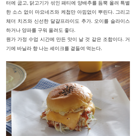
터에 굽고, 닭고기가 섞인 패티에 양배추를 듬
뿍 올려 특별
한 소스 없이 마요네즈와 케첩만 아낌없이
뿌린다. 그리고
체더 치즈와 신선한 달걀프라이도 추
가. 오이를 슬라이스
하거나 양파를 구워 올려도 좋다.
뭔가 가정 수업 시간에 만든 맛이 날 것 같은 조합이
다. 거
기에 바닐라 향 나는 셰이크를 곁들여 먹는다.