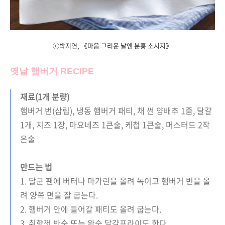
ⓒ박지연, 《마음 그리운 날엔 분홍 소시지》
옛날 햄버거 RECIPE
재료(1개 분량)
햄버거 번(삼립), 냉동 햄버거 패티, 채 썬 양배추 1줌, 달걀
1개, 치즈 1장, 마요네즈 1큰술, 케첩 1큰술, 머스터드 2작
은술
만드는 법
1. 달군 팬에 버터나 마가린을 올려 녹이고 햄버거 번을 올
려 양쪽 면을 잘 굽는다.
2. 햄버거 안에 들어갈 패티도 올려 굽는다.
3. 취향껏 반숙 또는 완숙 달걀프라이도 한다.