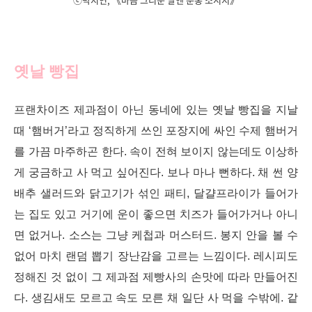
옛날 빵집
프랜차이즈 제과점이 아닌 동네에 있는 옛날 빵집
을 지날
때 ‘햄버거’라고 정직하게 쓰인 포장지에 싸인
수제 햄버거
를 가끔 마주하곤 한다. 속이 전혀 보이지
않는데도 이상하
게 궁금하고 사 먹고 싶어진다. 보나
마나 뻔하다. 채 썬 양
배추 샐러드와 닭고기가 섞인 패
티, 달걀프라이가 들어가
는 집도 있고 거기에 운이 좋
으면 치즈가 들어가거나 아니
면 없거나. 소스는 그냥
케첩과 머스터드. 봉지 안을 볼 수
없어 마치 랜덤 뽑기 장난감을 고르는 느낌이다. 레시피도
정해진 것 없
이 그 제과점 제빵사의 손맛에 따라 만들어진
다. 생김
새도 모르고 속도 모른 채 일단 사 먹을 수밖에. 같