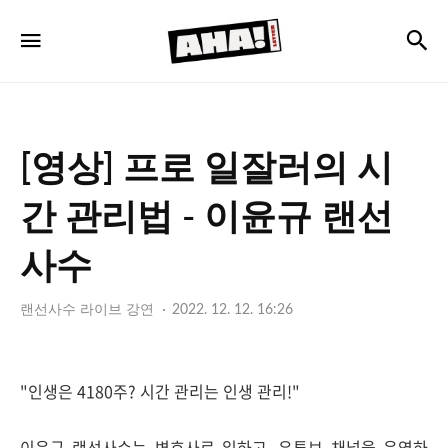
아
검
메뉴
하
레
터
[영상] 프로 일잘러의 시
간 관리법 - 이윤규 랜선
사수
랜선사수 라이브 강연
2022. 12. 12. 16:26
"인생은 4180주? 시간 관리는 인생 관리!"
이윤규 랜선사수는 변호사로 일하고, 유튜브 채널을 운영하