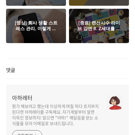
는 2023 트렌드 이슈'
[영상] 회사 생활 스트
[종료] 랜선사수 라이
레스 관리, 이렇게 해
브 강연 8. Z세대를 중
보세요! - 신재현 랜선
심으로 보는 2023 트
사수
렌드 이슈
댓글
아하레터
뭔가 해보려고 했는데 이상하게 며칠 하다 흐지부지
된다면 아하레터를 구독해요. 자기계발부터 알면
이득인 정보까지! 읽으면 "아하!" 깨달음을 얻는 소
식들을 모아 이메일로 보내드립니다.